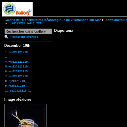
Galerie de l'Observatoire Océanologique de Villefranche-sur-Mer
Zooplankton of
rg20121219_tot_1_221
Diaporama
Recherche avancée
December 19th
1. wp220121219...
...
4. wp220121219...
5. wp220121219...
6. wp220121219...
7. wp220121219...
8. rg20121219_...
9. rg20121219_...
10. rg20121219_...
Image aléatoire