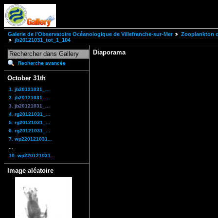
Galerie de l'Observatoire Océanologique de Villefranche-sur-Mer
Zooplankton of
jb20121031_tot_1_104
Diaporama
Recherche avancée
October 31th
1. jb20121031_...
2. jb20121031_...
3. jb20121031_...
4. rg20121031_...
5. rg20121031_...
6. rg20121031_...
7. wp220121031...
...
10. wp220121031...
Image aléatoire