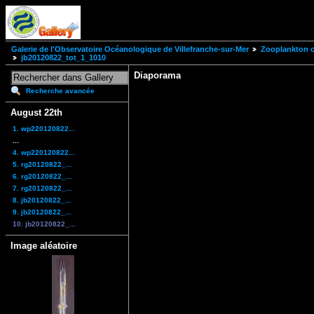
Galerie de l'Observatoire Océanologique de Villefranche-sur-Mer
Zooplankton of
jb20120822_tot_1_1010
Diaporama
Recherche avancée
August 22th
1. wp220120822...
...
4. wp220120822...
5. rg20120822_...
6. rg20120822_...
7. rg20120822_...
8. jb20120822_...
9. jb20120822_...
10. jb20120822_...
Image aléatoire