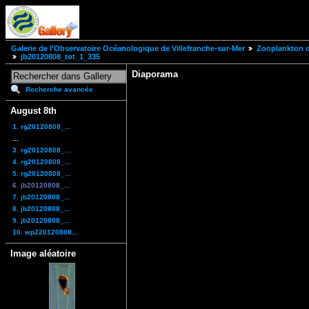
Galerie de l'Observatoire Océanologique de Villefranche-sur-Mer
Zooplankton of
jb20120808_tot_1_335
Diaporama
Recherche avancée
August 8th
1. rg20120808_...
...
3. rg20120808_...
4. rg20120808_...
5. rg20120808_...
6. jb20120808_...
7. jb20120808_...
8. jb20120808_...
9. jb20120808_...
10. wp220120808...
Image aléatoire