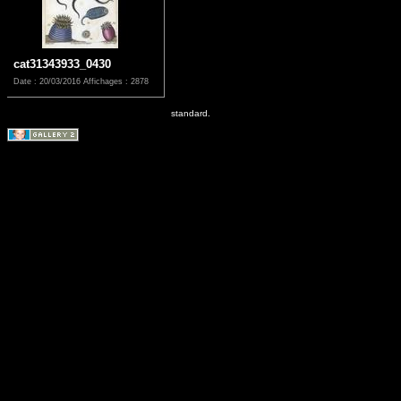
cat31343933_0430
Date : 20/03/2016
Affichages : 2878
standard.