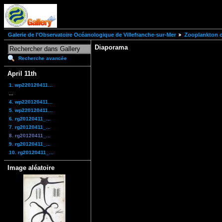
Galerie de l'Observatoire Océanologique de Villefranche-sur-Mer
Zooplankton of
Diaporama
Recherche avancée
April 11th
1. wp220120411...
...
4. wp220120411...
5. wp220120411...
6. rg20120411_...
7. rg20120411_...
8. rg20120411_...
9. rg20120411_...
10. rg20120411_...
Image aléatoire