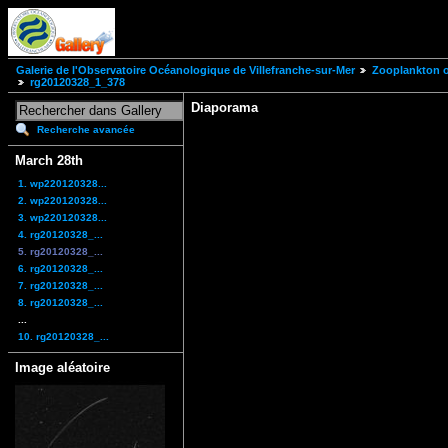
Galerie de l'Observatoire Océanologique de Villefranche-sur-Mer
Zooplankton of
rg20120328_1_378
Diaporama
Recherche avancée
March 28th
1. wp220120328...
2. wp220120328...
3. wp220120328...
4. rg20120328_...
5. rg20120328_...
6. rg20120328_...
7. rg20120328_...
8. rg20120328_...
...
10. rg20120328_...
Image aléatoire