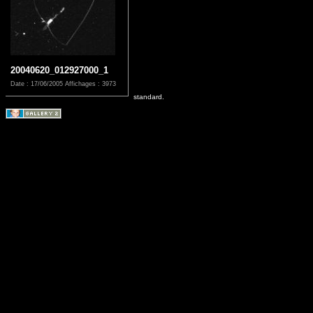
20040620_012927000_1
Date : 17/06/2005
Affichages : 3973
standard.