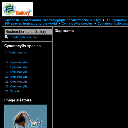
Galerie de l'Observatoire Océanologique de Villefranche-sur-Mer
Aquaparadox: 
200 species from around the world
Cymatocylis species
Cymatocylis drygals
Diaporama
Recherche avancée
Cymatocylis species
1. Cymatocylis...
...
17. Cymatocylis...
18. Cymatocylis...
19. Cymatocylis...
20. Cymatocylis...
21. Cymatocylis...
22. Cymatocylis...
23. Tara in...
Image aléatoire