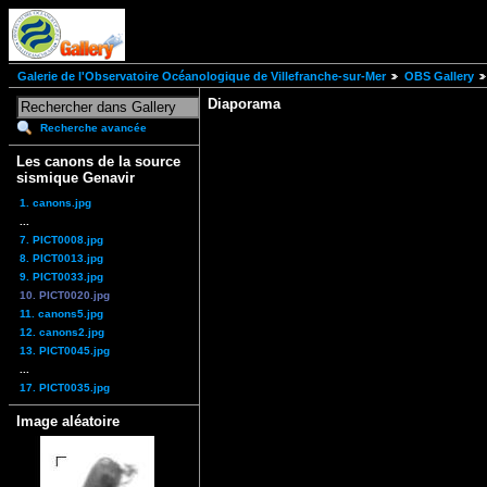
Galerie de l'Observatoire Océanologique de Villefranche-sur-Mer
OBS Gallery
Diaporama
Recherche avancée
Les canons de la source
sismique Genavir
1. canons.jpg
...
7. PICT0008.jpg
8. PICT0013.jpg
9. PICT0033.jpg
10. PICT0020.jpg
11. canons5.jpg
12. canons2.jpg
13. PICT0045.jpg
...
17. PICT0035.jpg
Image aléatoire