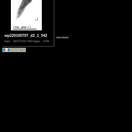
wp220100707_d2_1_542
standard.
Date : 26/07/2010
Affichages : 2794