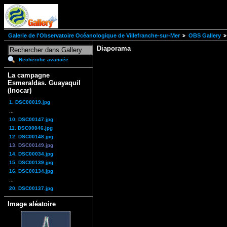
Galerie de l'Observatoire Océanologique de Villefranche-sur-Mer
OBS Gallery
Diaporama
Recherche avancée
La campagne
Esmeraldas. Guayaquil
(Inocar)
1. DSC00019.jpg
...
10. DSC00147.jpg
11. DSC00046.jpg
12. DSC00148.jpg
13. DSC00149.jpg
14. DSC00034.jpg
15. DSC00139.jpg
16. DSC00134.jpg
...
20. DSC00137.jpg
Image aléatoire