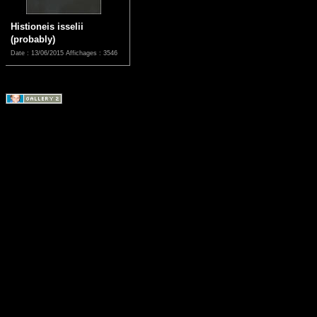
Histioneis isselii
(probably)
Date : 13/06/2015
Affichages : 3546