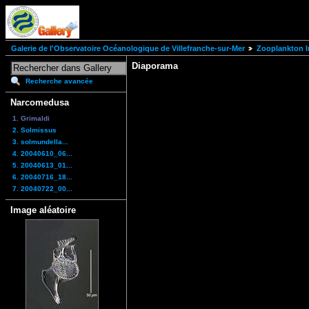
Galerie de l'Observatoire Océanologique de Villefranche-sur-Mer
Zooplankton I
Diaporama
Recherche avancée
Narcomedusa
1. Grimaldi
2. Solmissus
3. solmundella...
4. 20040610_06...
5. 20040613_01...
6. 20040716_18...
7. 20040722_00...
Image aléatoire