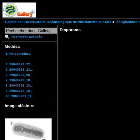
Galerie de l'Observatoire Océanologique de Villefranche-sur-Mer
Zooplankton I
Diaporama
Recherche avancée
Medusa
1. Narcomedusa
...
4. 20040621_22...
5. 20040623_23...
6. 20040629_05...
7. 20040716_18...
8. 20040716_18...
9. 20040717_15...
10. 20040721_11...
Image aléatoire