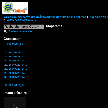
Galerie de l'Observatoire Océanologique de Villefranche-sur-Mer
Zooplankton I
20040728_042751750_0
Diaporama
Recherche avancée
Crustacean
1. 20040611_19...
...
24. 20040728_03...
25. 20040728_03...
26. 20040728_04...
27. 20040728_04...
28. 20040728_04...
29. 20040728_04...
30. 20040728_04...
...
33. 20040728_04...
Image aléatoire