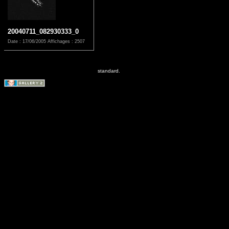
20040711_082930333_0
Date : 17/06/2005
Affichages : 2507
standard.