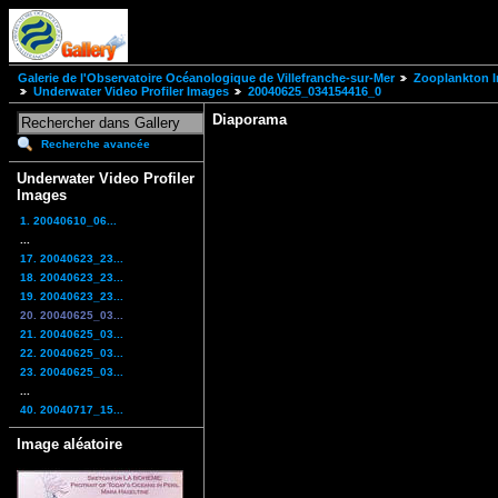
Galerie de l'Observatoire Océanologique de Villefranche-sur-Mer
Zooplankton I
Underwater Video Profiler Images
20040625_034154416_0
Diaporama
Recherche avancée
Underwater Video Profiler
Images
1. 20040610_06...
...
17. 20040623_23...
18. 20040623_23...
19. 20040623_23...
20. 20040625_03...
21. 20040625_03...
22. 20040625_03...
23. 20040625_03...
...
40. 20040717_15...
Image aléatoire