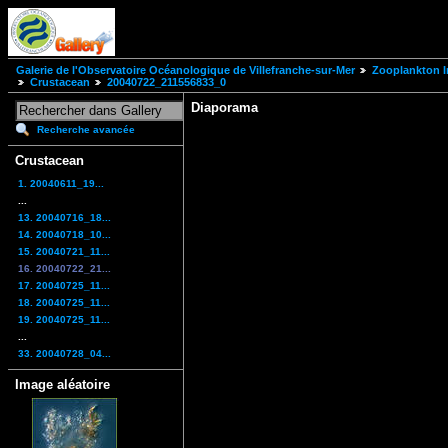
Galerie de l'Observatoire Océanologique de Villefranche-sur-Mer
Zooplankton I
Crustacean
20040722_211556833_0
Diaporama
Recherche avancée
Crustacean
1. 20040611_19...
...
13. 20040716_18...
14. 20040718_10...
15. 20040721_11...
16. 20040722_21...
17. 20040725_11...
18. 20040725_11...
19. 20040725_11...
...
33. 20040728_04...
Image aléatoire