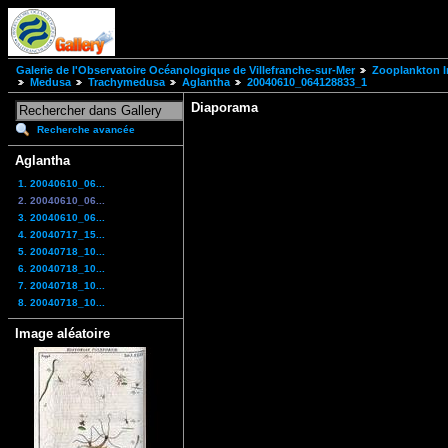
Galerie de l'Observatoire Océanologique de Villefranche-sur-Mer
Zooplankton I
Medusa
Trachymedusa
Aglantha
20040610_064128833_1
Diaporama
Recherche avancée
Aglantha
1. 20040610_06...
2. 20040610_06...
3. 20040610_06...
4. 20040717_15...
5. 20040718_10...
6. 20040718_10...
7. 20040718_10...
8. 20040718_10...
Image aléatoire