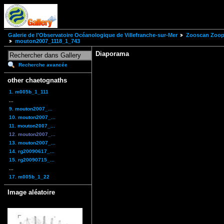
Galerie de l'Observatoire Océanologique de Villefranche-sur-Mer
Zooscan Zoopl
mouton2007_1118_1_743
Diaporama
Recherche avancée
other chaetognaths
1. m005b_1_111
...
9. mouton2007_...
10. mouton2007_...
11. mouton2007_...
12. mouton2007_...
13. mouton2007_...
14. rg20090617_...
15. rg20090715_...
...
17. m005b_1_22
Image aléatoire