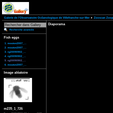
Galerie de l'Observatoire Océanologique de Villefranche-sur-Mer
Zooscan Zoopl
Diaporama
Recherche avancée
Fish eggs
1. mouton2007_...
2. mouton2007_...
3. rg20090902_...
4. rg20090902_...
5. rg20090902_...
6. mouton2007_...
Image aléatoire
m235_1_726