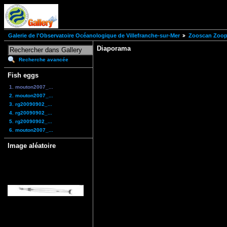
Galerie de l'Observatoire Océanologique de Villefranche-sur-Mer
Zooscan Zoopl
Diaporama
Recherche avancée
Fish eggs
1. mouton2007_...
2. mouton2007_...
3. rg20090902_...
4. rg20090902_...
5. rg20090902_...
6. mouton2007_...
Image aléatoire