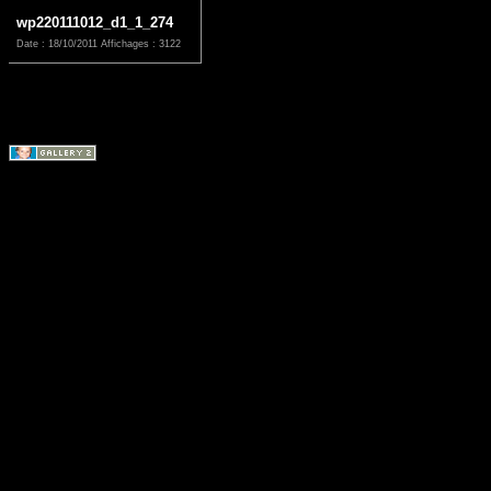
wp220111012_d1_1_274
Date : 18/10/2011
Affichages : 3122