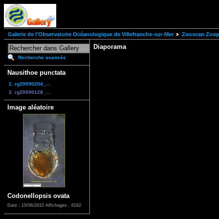
Galerie de l'Observatoire Océanologique de Villefranche-sur-Mer
Zooscan Zoopl
Diaporama
Recherche avancée
Nausithoe punctata
1. rg20090204_...
2. rg20090128_...
Image aléatoire
Codonellopsis ovata
Date : 15/06/2010
Affichages : 6162