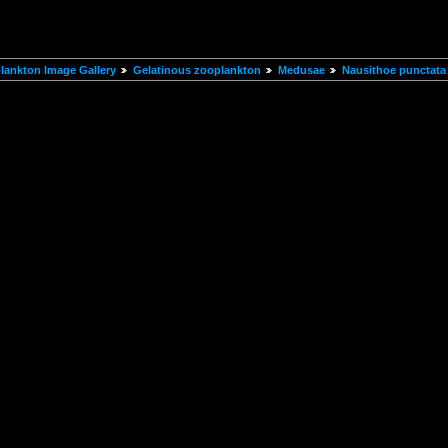
ankton Image Gallery
Gelatinous zooplankton
Medusae
Nausithoe punctata