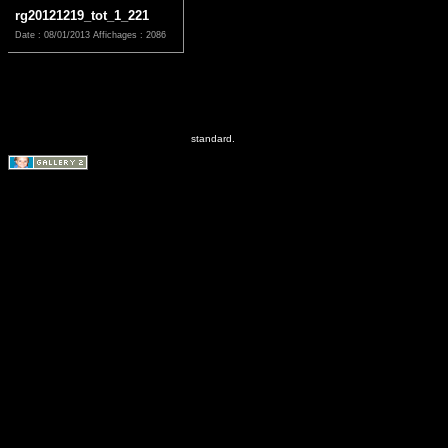
rg20121219_tot_1_221
Date : 08/01/2013
Affichages : 2086
standard.