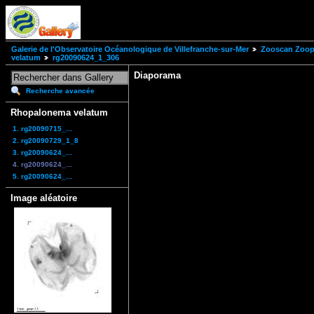
Galerie de l'Observatoire Océanologique de Villefranche-sur-Mer
Zooscan Zoopl
velatum
rg20090624_1_306
Diaporama
Recherche avancée
Rhopalonema velatum
1. rg20090715_...
2. rg20090729_1_8
3. rg20090624_...
4. rg20090624_...
5. rg20090624_...
Image aléatoire