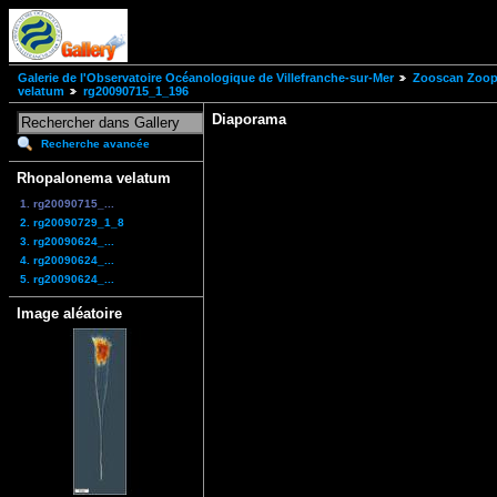
Galerie de l'Observatoire Océanologique de Villefranche-sur-Mer
Zooscan Zoopl
velatum
rg20090715_1_196
Diaporama
Recherche avancée
Rhopalonema velatum
1. rg20090715_...
2. rg20090729_1_8
3. rg20090624_...
4. rg20090624_...
5. rg20090624_...
Image aléatoire