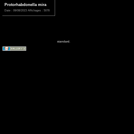
Protorhabdonella mira
Date : 09/08/2015
Affichages : 5076
standard.