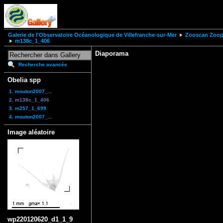
Galerie de l'Observatoire Océanologique de Villefranche-sur-Mer
Zooscan Zoopl
m138c_1_406
Diaporama
Recherche avancée
Obelia spp
1. mouton2007_...
2. m138c_1_406
3. m257_1_699
4. mouton2007_...
Image aléatoire
wp220120620_d1_1_9