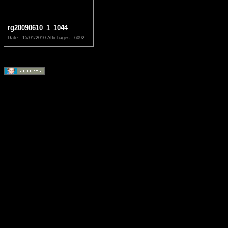
rg20090610_1_1044
Date : 15/01/2010
Affichages : 6092