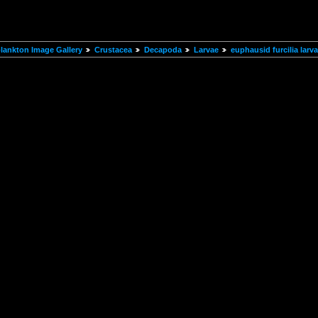
ankton Image Gallery
Crustacea
Decapoda
Larvae
euphausid furcilia larv