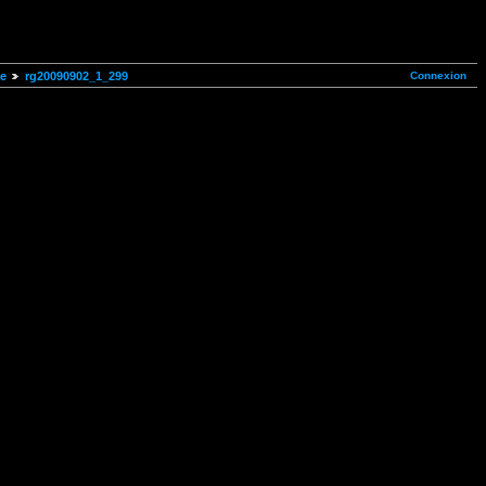
Connexion
ae
rg20090902_1_299