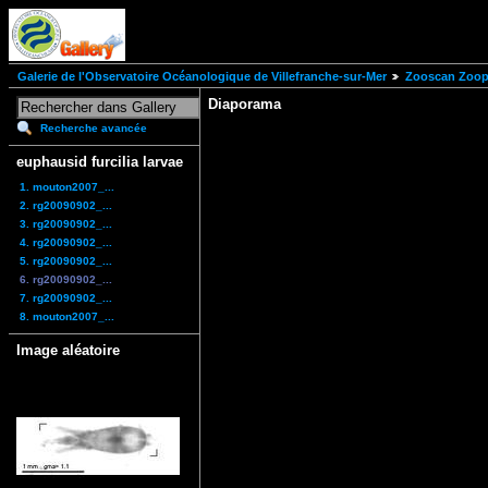
Galerie de l'Observatoire Océanologique de Villefranche-sur-Mer
Zooscan Zoopl
Diaporama
Recherche avancée
euphausid furcilia larvae
1. mouton2007_...
2. rg20090902_...
3. rg20090902_...
4. rg20090902_...
5. rg20090902_...
6. rg20090902_...
7. rg20090902_...
8. mouton2007_...
Image aléatoire