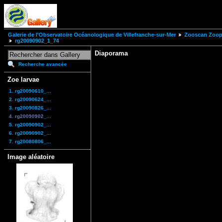
Galerie de l'Observatoire Océanologique de Villefranche-sur-Mer
Zooscan Zoopl
rg20090902_1_74
Diaporama
Recherche avancée
Zoe larvae
1. rg20090610_...
2. rg20090624_...
3. rg20090826_...
4. rg20090902_...
5. rg20090902_...
6. rg20090902_...
7. rg20080806_...
Image aléatoire