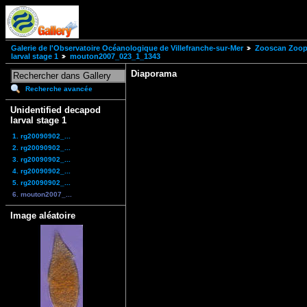
Galerie de l'Observatoire Océanologique de Villefranche-sur-Mer
Zooscan Zoopl
larval stage 1
mouton2007_023_1_1343
Diaporama
Recherche avancée
Unidentified decapod
larval stage 1
1. rg20090902_...
2. rg20090902_...
3. rg20090902_...
4. rg20090902_...
5. rg20090902_...
6. mouton2007_...
Image aléatoire