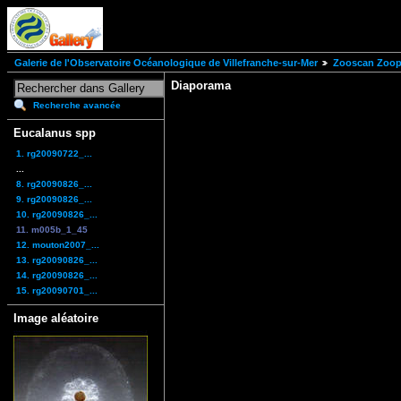
Galerie de l'Observatoire Océanologique de Villefranche-sur-Mer
Zooscan Zoopl
Diaporama
Recherche avancée
Eucalanus spp
1. rg20090722_...
...
8. rg20090826_...
9. rg20090826_...
10. rg20090826_...
11. m005b_1_45
12. mouton2007_...
13. rg20090826_...
14. rg20090826_...
15. rg20090701_...
Image aléatoire