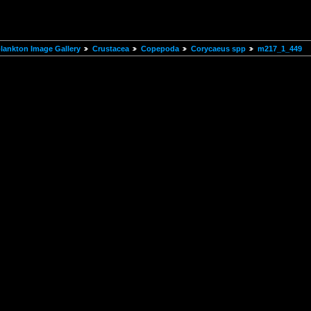
ankton Image Gallery
Crustacea
Copepoda
Corycaeus spp
m217_1_449