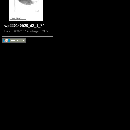
wp220140528_d2_1_74
Date : 30/06/2014
Affichages : 2179