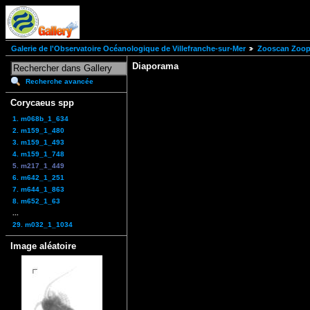
Galerie de l'Observatoire Océanologique de Villefranche-sur-Mer
Zooscan Zoopl
Diaporama
Recherche avancée
Corycaeus spp
1. m068b_1_634
2. m159_1_480
3. m159_1_493
4. m159_1_748
5. m217_1_449
6. m642_1_251
7. m644_1_863
8. m652_1_63
...
29. m032_1_1034
Image aléatoire