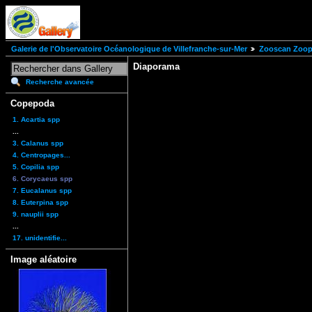
Galerie de l'Observatoire Océanologique de Villefranche-sur-Mer
Zooscan Zoopl
Diaporama
Recherche avancée
Copepoda
1. Acartia spp
...
3. Calanus spp
4. Centropages...
5. Copilia spp
6. Corycaeus spp
7. Eucalanus spp
8. Euterpina spp
9. nauplii spp
...
17. unidentifie...
Image aléatoire