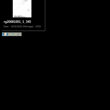
rg20081001_1_345
Date : 15/01/2010
Affichages : 6753