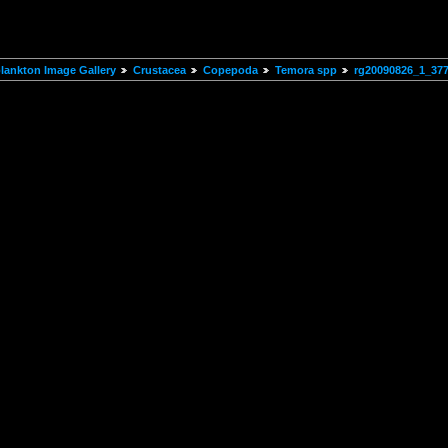
ankton Image Gallery
Crustacea
Copepoda
Temora spp
rg20090826_1_37