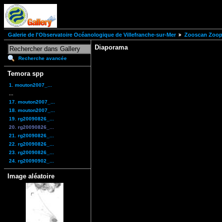
Galerie de l'Observatoire Océanologique de Villefranche-sur-Mer
Zooscan Zoopl
Diaporama
Recherche avancée
Temora spp
1. mouton2007_...
...
17. mouton2007_...
18. mouton2007_...
19. rg20090826_...
20. rg20090826_...
21. rg20090826_...
22. rg20090826_...
23. rg20090826_...
24. rg20090902_...
Image aléatoire