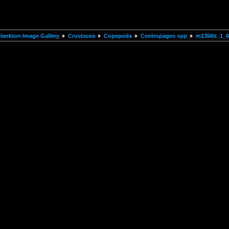
ankton Image Gallery
Crustacea
Copepoda
Centropages spp
m1356b_1_6