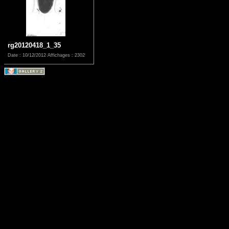
rg20120418_1_35
Date : 10/12/2012
Affichages : 2302