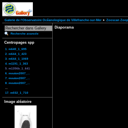
Galerie de l'Observatoire Océanologique de Villefranche-sur-Mer
Zooscan Zoopl
Diaporama
Recherche avancée
Centropages spp
1. m640_1_695
2. m644_1_423
3. m644_1_1069
4. m1191_1_363
5. m1356b_1_641
6. mouton2007_...
7. mouton2007_...
8. mouton2007_...
...
17. m032_1_710
Image aléatoire