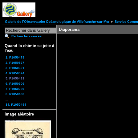
Galerie de l'Observatoire Océanologique de Villefranche-sur-Mer
Service Comm
Diaporama
Recherche avancée
Quand la chimie se jette à
l'eau
1. P1050479
2. P1050527
3. P1050301
4. P1050324
5. P1050463
6. P1050306
7. P1050299
8. P1050408
...
34. P1050494
Image aléatoire