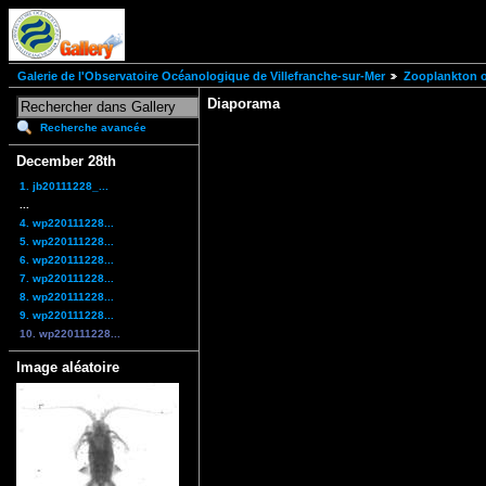
Galerie de l'Observatoire Océanologique de Villefranche-sur-Mer
Zooplankton of
Diaporama
Recherche avancée
December 28th
1. jb20111228_...
...
4. wp220111228...
5. wp220111228...
6. wp220111228...
7. wp220111228...
8. wp220111228...
9. wp220111228...
10. wp220111228...
Image aléatoire