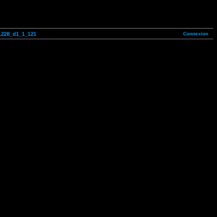
Connexion
1228_d1_1_121