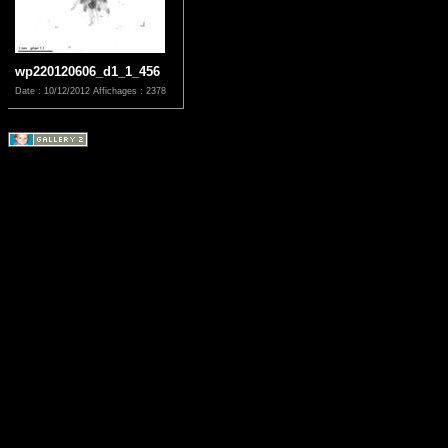
wp220120606_d1_1_456
Date : 10/12/2012
Affichages : 2378