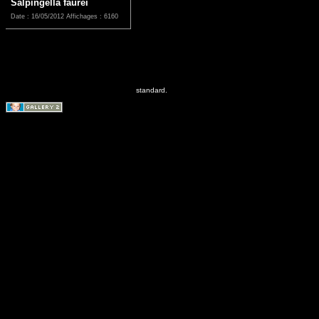
Salpingella faurei
Date : 16/05/2012
Affichages : 6160
standard.