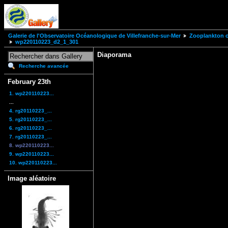
Galerie de l'Observatoire Océanologique de Villefranche-sur-Mer
Zooplankton of
wp220110223_d2_1_301
Diaporama
Recherche avancée
February 23th
1. wp220110223...
...
4. rg20110223_...
5. rg20110223_...
6. rg20110223_...
7. rg20110223_...
8. wp220110223...
9. wp220110223...
10. wp220110223...
Image aléatoire