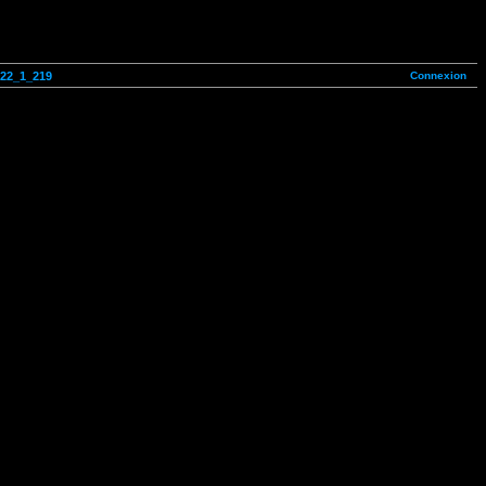
Connexion
222_1_219