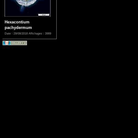
Hexacontium
pachydermum
Date : 29/09/2018
Affichages : 3989