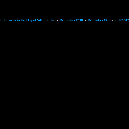
 the week in the Bay of Villefranche
December 2010
December 22th
rg20101