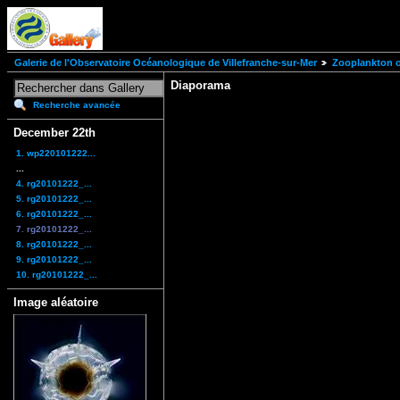
Galerie de l'Observatoire Océanologique de Villefranche-sur-Mer
Zooplankton of
Diaporama
Recherche avancée
December 22th
1. wp220101222...
...
4. rg20101222_...
5. rg20101222_...
6. rg20101222_...
7. rg20101222_...
8. rg20101222_...
9. rg20101222_...
10. rg20101222_...
Image aléatoire