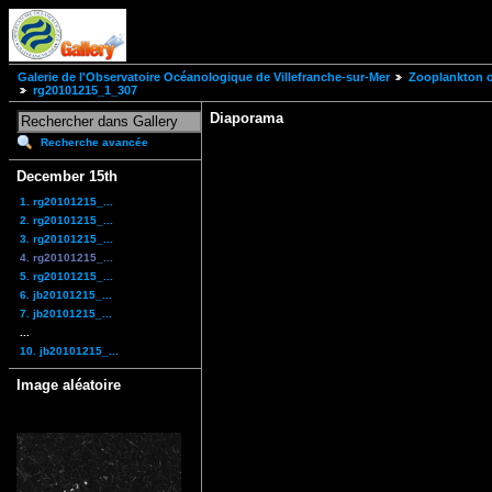
Galerie de l'Observatoire Océanologique de Villefranche-sur-Mer
Zooplankton of
rg20101215_1_307
Diaporama
Recherche avancée
December 15th
1. rg20101215_...
2. rg20101215_...
3. rg20101215_...
4. rg20101215_...
5. rg20101215_...
6. jb20101215_...
7. jb20101215_...
...
10. jb20101215_...
Image aléatoire