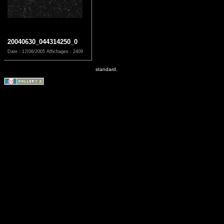
20040630_044314250_0
Date : 17/06/2005
Affichages : 2409
standard.