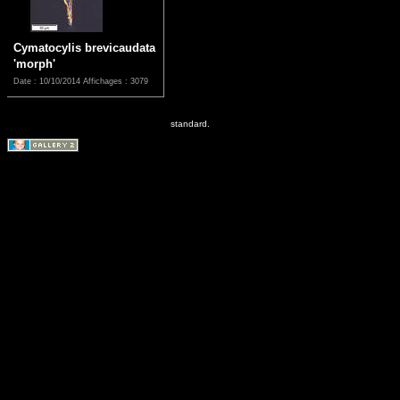
Cymatocylis brevicaudata
'morph'
Date : 10/10/2014
Affichages : 3079
standard.