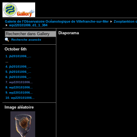
Galerie de l'Observatoire Océanologique de Villefranche-sur-Mer
Zooplankton of
wp220101006_d1_1_384
Diaporama
Recherche avancée
October 6th
1. jb20101006_...
...
4. jb20101006_...
5. jb20101006_...
6. jb20101006_...
7. wp220101006...
8. wp220101006...
9. wp220101006...
10. wp220101006...
Image aléatoire