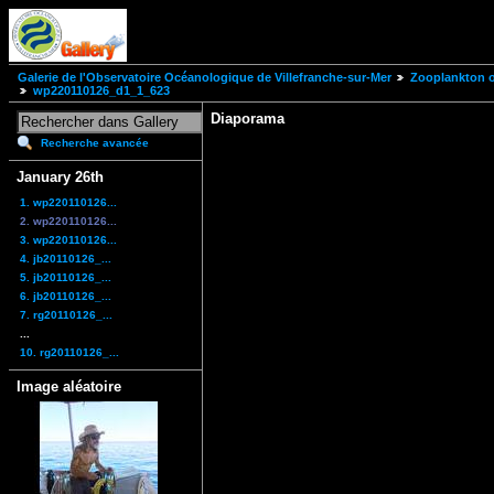
Galerie de l'Observatoire Océanologique de Villefranche-sur-Mer
Zooplankton of
wp220110126_d1_1_623
Diaporama
Recherche avancée
January 26th
1. wp220110126...
2. wp220110126...
3. wp220110126...
4. jb20110126_...
5. jb20110126_...
6. jb20110126_...
7. rg20110126_...
...
10. rg20110126_...
Image aléatoire