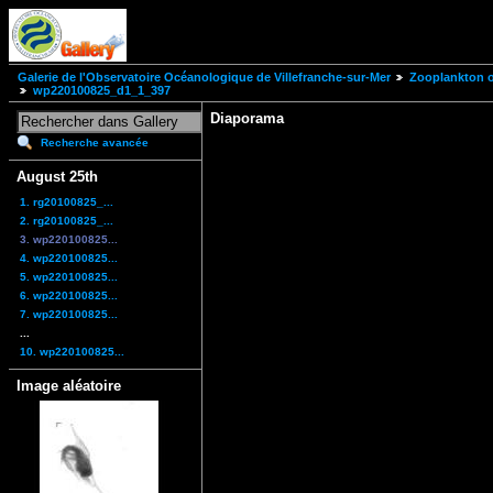
Galerie de l'Observatoire Océanologique de Villefranche-sur-Mer
Zooplankton of
wp220100825_d1_1_397
Diaporama
Recherche avancée
August 25th
1. rg20100825_...
2. rg20100825_...
3. wp220100825...
4. wp220100825...
5. wp220100825...
6. wp220100825...
7. wp220100825...
...
10. wp220100825...
Image aléatoire