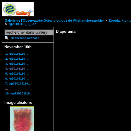
Galerie de l'Observatoire Océanologique de Villefranche-sur-Mer
Zooplankton of
rg20101110_1_377
Diaporama
Recherche avancée
November 10th
1. rg20101110_...
2. rg20101110_...
3. rg20101110_...
4. rg20101110_...
5. rg20101110_...
6. rg20101110_...
7. wp220101110...
...
10. wp220101110...
Image aléatoire