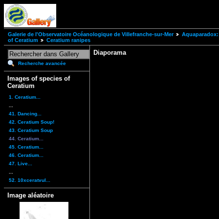
Galerie de l'Observatoire Océanologique de Villefranche-sur-Mer
Aquaparadox: 
of Ceratium
Ceratium ranipes
Diaporama
Recherche avancée
Images of species of
Ceratium
1. Ceratium...
...
41. Dancing...
42. Ceratium Soup!
43. Ceratium Soup
44. Ceratium...
45. Ceratium...
46. Ceratium...
47. Live...
...
52. 10xceratvul...
Image aléatoire