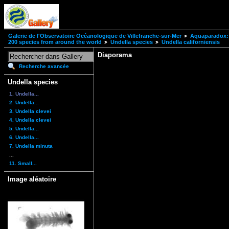
Galerie de l'Observatoire Océanologique de Villefranche-sur-Mer
Aquaparadox: 
200 species from around the world
Undella species
Undella californiensis
Diaporama
Recherche avancée
Undella species
1. Undella...
2. Undella...
3. Undella clevei
4. Undella clevei
5. Undella...
6. Undella...
7. Undella minuta
...
11. Small...
Image aléatoire