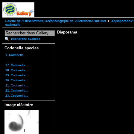
Galerie de l'Observatoire Océanologique de Villefranche-sur-Mer
Aquaparadox: 
nationalis
Diaporama
Recherche avancée
Codonella species
1. Codonella...
...
17. Codonella...
18. Codonella...
19. Codonella...
20. Codonella...
21. Codonella...
22. Codonella...
23. Codonella...
Image aléatoire