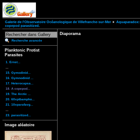
Galerie de l'Observatoire Océanologique de Villefranche-sur-Mer
Aquaparadox: 
copepod parasitized.
Diaporama
Recherche avancée
Planktonic Protist
Parasites
1. Ernst...
...
15. Gymodinid...
16. Gymnodinid ...
17. Heterocapsa...
18. A copepod...
19. The Arctic ...
20. 60xptbampho...
21. 10xparafavg...
...
23. parasitized...
Image aléatoire