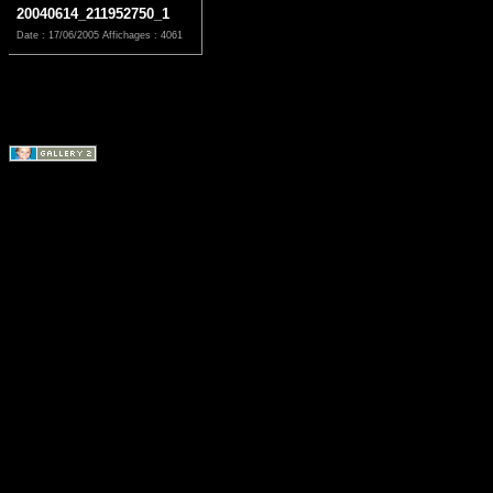
20040614_211952750_1
Date : 17/06/2005
Affichages : 4061