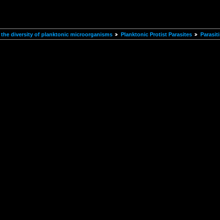
the diversity of planktonic microorganisms
Planktonic Protist Parasites
Parasit