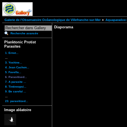
Galerie de l'Observatoire Océanologique de Villefranche-sur-Mer
Aquaparadox: 
Diaporama
Recherche avancée
Planktonic Protist
Parasites
1. Ernst...
...
3. Yoshine...
4. Jean Cachon...
5. Favella...
6. Parasitised...
7. A parasite ...
8. Tintinnopsi...
9. Be careful ...
...
23. parasitized...
Image aléatoire