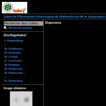
Galerie de l'Observatoire Océanologique de Villefranche-sur-Mer
Aquaparadox: 
Diaporama
Recherche avancée
Dinoflagellates!
1. RanipesBanjo
...
34. Ornithocerc...
35. Oxytoxum...
36. A small...
37. Corythodini...
38. Pentaster
39. Phalacroma ...
40. Phalocroma ...
...
71. Kofoid Desk...
Image aléatoire