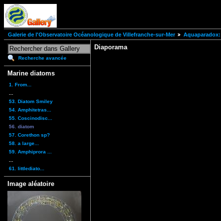
Galerie de l'Observatoire Océanologique de Villefranche-sur-Mer
Aquaparadox: 
Diaporama
Recherche avancée
Marine diatoms
1. From...
...
53. Diatom Smiley
54. Amphitetras...
55. Coscinodisc...
56. diatom
57. Corethon sp?
58. a large...
59. Amphiprora ...
...
61. littlediato...
Image aléatoire