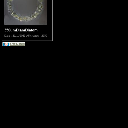
350umDiamDiatom
Date : 21/11/2023
Affichages : 2659