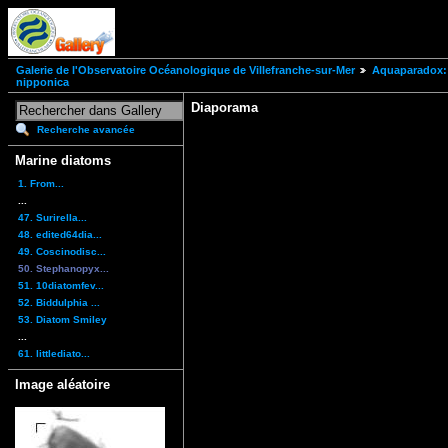
Galerie de l'Observatoire Océanologique de Villefranche-sur-Mer
Aquaparadox: 
nipponica
Diaporama
Recherche avancée
Marine diatoms
1. From...
...
47. Surirella...
48. edited64dia...
49. Coscinodisc...
50. Stephanopyx...
51. 10diatomfev...
52. Biddulphia ...
53. Diatom Smiley
...
61. littlediato...
Image aléatoire