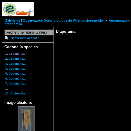
Galerie de l'Observatoire Océanologique de Villefranche-sur-Mer
Aquaparadox: 
amphorella
Diaporama
Recherche avancée
Codonella species
1. Codonella...
2. Codonella...
3. Codonella...
4. Codonella...
5. Codonella...
6. Codonella...
7. Codonella...
...
23. Codonella...
Image aléatoire