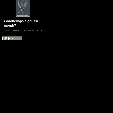
Codonellopsis gaussi
morph?
Date : 25/04/2012
Affichages : 3718