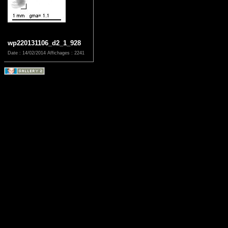
wp220131106_d2_1_928
Date : 14/02/2014
Affichages : 2241